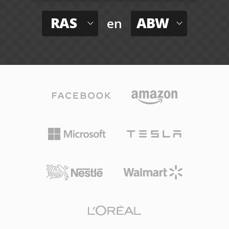
RAS
ABW
en