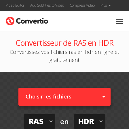
Video Editor
Add Subtitles to Video
Compress Video
Plus
Convertisseur de RAS en HDR
Convertissez vos fichiers ras en hdr en ligne et
gratuitement
Choisir les fichiers
RAS
HDR
en