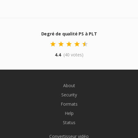
Degré de qualité PS à PLT
4.4
(40 votes)
About
Security
Formats
Help
Status
Convertisseur vidéo