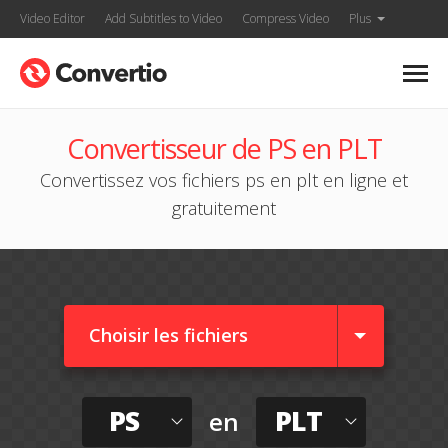
Video Editor
Add Subtitles to Video
Compress Video
Plus
Convertisseur de PS en PLT
Convertissez vos fichiers ps en plt en ligne et
gratuitement
Choisir les fichiers
PS
PLT
en