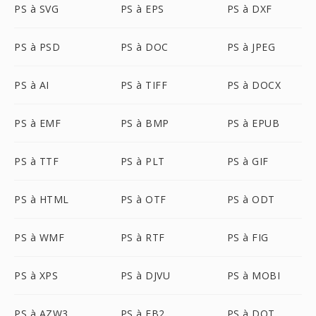
PS à SVG
PS à EPS
PS à DXF
PS à PSD
PS à DOC
PS à JPEG
PS à AI
PS à TIFF
PS à DOCX
PS à EMF
PS à BMP
PS à EPUB
PS à TTF
PS à PLT
PS à GIF
PS à HTML
PS à OTF
PS à ODT
PS à WMF
PS à RTF
PS à FIG
PS à XPS
PS à DJVU
PS à MOBI
PS à AZW3
PS à FB2
PS à DOT