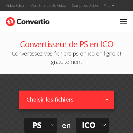
Video Editor
Add Subtitles to Video
Compress Video
Plus
Convertisseur de PS en ICO
Convertissez vos fichiers ps en ico en ligne et
gratuitement
Choisir les fichiers
PS
ICO
en