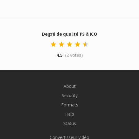
Degré de qualité PS à ICO
4.5
(2 votes)
About
Security
Formats
Help
Status
Convertisseur vidéo