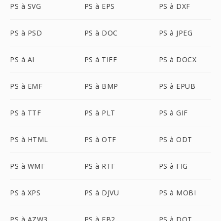
PS à SVG
PS à EPS
PS à DXF
PS à PSD
PS à DOC
PS à JPEG
PS à AI
PS à TIFF
PS à DOCX
PS à EMF
PS à BMP
PS à EPUB
PS à TTF
PS à PLT
PS à GIF
PS à HTML
PS à OTF
PS à ODT
PS à WMF
PS à RTF
PS à FIG
PS à XPS
PS à DJVU
PS à MOBI
PS à AZW3
PS à FB2
PS à DOT