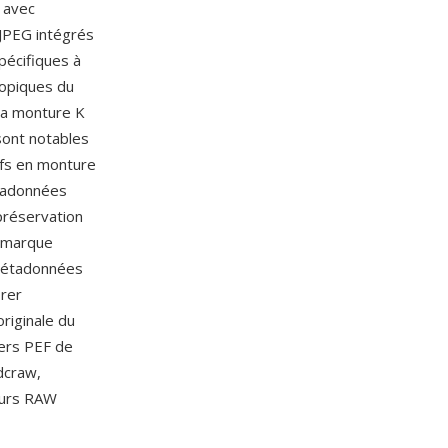
 avec
JPEG intégrés
pécifiques à
opiques du
e la monture K
sont notables
tifs en monture
étadonnées
 préservation
a marque
 métadonnées
orer
riginale du
iers PEF de
dcraw,
eurs RAW