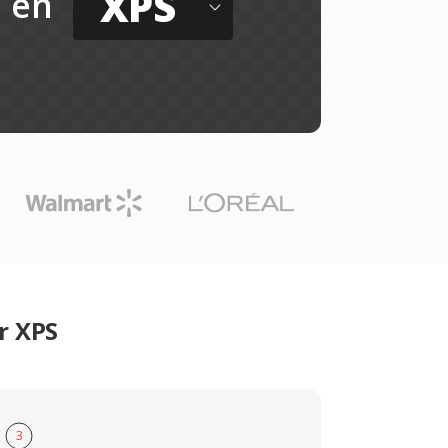
XPS
en
r XPS
3