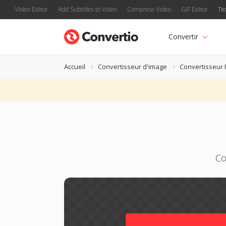
Video Editor
Add Subtitles to Video
Compress Video
GIF Editor
Te
Convertir
Accueil
Convertisseur d'image
Convertisseur 
Co