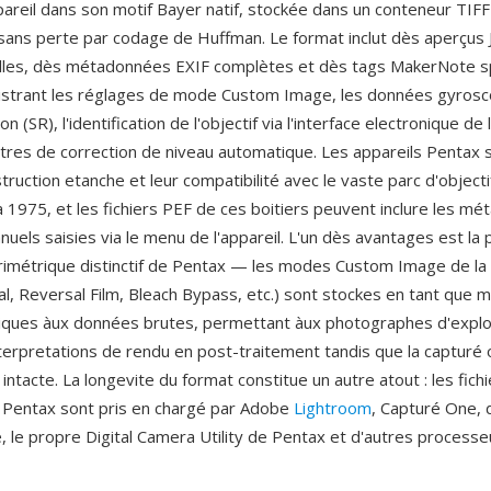
areil dans son motif Bayer natif, stockée dans un conteneur TIFF
ans perte par codage de Huffman. Le format inclut dès aperçus 
ailles, dès métadonnées EXIF complètes et dès tags MakerNote s
istrant les réglages de mode Custom Image, les données gyrosc
n (SR), l'identification de l'objectif via l'interface electronique d
tres de correction de niveau automatique. Les appareils Pentax 
truction etanche et leur compatibilité avec le vaste parc d'objec
 1975, et les fichiers PEF de ces boitiers peuvent inclure les m
nuels saisies via le menu de l'appareil. L'un dès avantages est la
rimétrique distinctif de Pentax — les modes Custom Image de l
ral, Reversal Film, Bleach Bypass, etc.) sont stockes en tant que
liques àux données brutes, permettant àux photographes d'expl
nterpretations de rendu en post-traitement tandis que la capturé o
intacte. La longevite du format constitue un autre atout : les fich
 Pentax sont pris en chargé par Adobe
Lightroom
, Capturé One, 
le propre Digital Camera Utility de Pentax et d'autres process