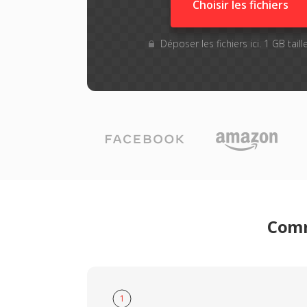
Choisir les fichiers
Déposer les fichiers ici. 1 GB tai
Comm
1