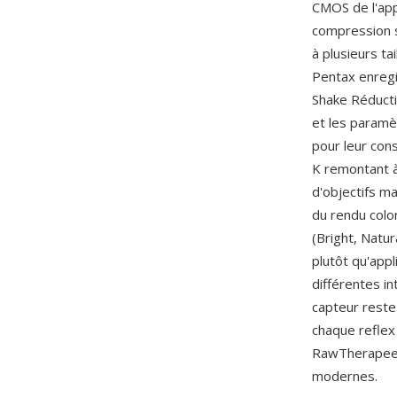
CMOS de l'app
compression s
à plusieurs t
Pentax enreg
Shake Réductio
et les paramè
pour leur cons
K remontant à
d'objectifs ma
du rendu colo
(Bright, Natu
plutôt qu'app
différentes i
capteur reste 
chaque reflex
RawTherapee, 
modernes.