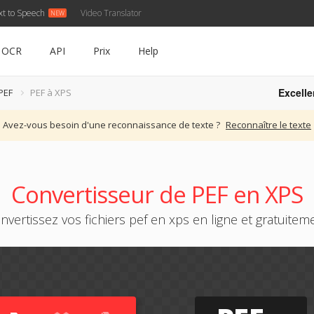
xt to Speech
Video Translator
OCR
API
Prix
Help
Excelle
PEF
PEF à XPS
Avez-vous besoin d'une reconnaissance de texte ?
Reconnaître le texte
Convertisseur de PEF en XPS
nvertissez vos fichiers pef en xps en ligne et gratuitem