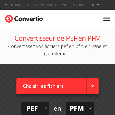
Video Editor
Add Subtitles to Video
Compress Video
Plus
Convertisseur de PEF en PFM
Convertissez vos fichiers pef en pfm en ligne et
gratuitement
Choisir les fichiers
PEF
PFM
en