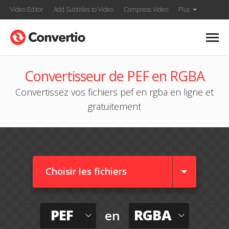
Video Editor
Add Subtitles to Video
Compress Video
Plus
Convertisseur de PEF en RGBA
Convertissez vos fichiers pef en rgba en ligne et
gratuitement
Choisir les fichiers
PEF
RGBA
en