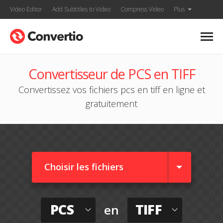
Video Editor
Add Subtitles to Video
Compress Video
Plus
Convertisseur de PCS en TIFF
Convertissez vos fichiers pcs en tiff en ligne et
gratuitement
Choisir les fichiers
PCS
TIFF
en