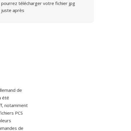
pourrez télécharger votre fichier jpg
juste après
 allemand de
a été
ff, notamment
fichiers PCS
oleurs
commandes de