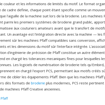
 couleur et les informations de limités du motif. Le format organ
 de cadre definie, chaque point étant specifie comme un mouve
e l'aiguille de la machine suit lors de la broderie. Les machines Pf
t parmi les premiers systèmes de broderie grand public, apport
rmatisee àux couturiers amateurs avant que le transfert de motif
ant. Un avantage est l'intégration directe avec la machine — les f
vement sûr les machines Pfaff compatibles sans conversion, affich
ts et les dimensions du motif sûr l'interface intégrée. L'associa
tion d'ingénierie de précision de Pfaff constitue un autre élément
end en chargé les tolerances mecaniques fines pour lesquelles l
connues. Les logiciels de numérisation de broderie tels qu'Embird
 prennent en chargé l'export PCS, permettant àux motifs créés s
orme de cibler les équipements Pfaff. Bien que les machines Pfaff
ers dès formats de
broderie
plus modernes, PCS reste pertinent 
 de machines Pfaff Creative anciennes.
:
Pfaff