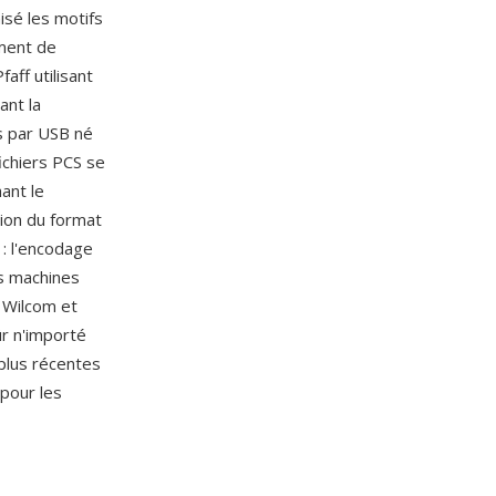
isé les motifs
ment de
aff utilisant
ant la
s par USB né
ichiers PCS se
ant le
tion du format
 : l'encodage
es machines
, Wilcom et
ûr n'importé
 plus récentes
pour les