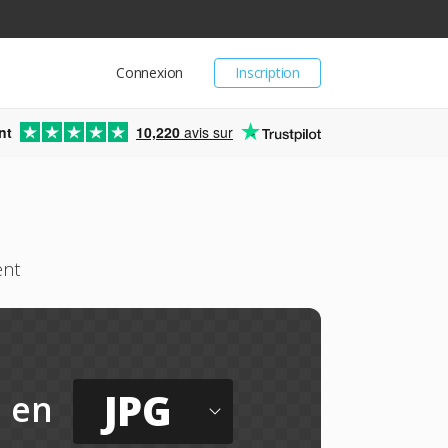
Connexion
Inscription
nt
10,220
avis sur
ent
JPG
en