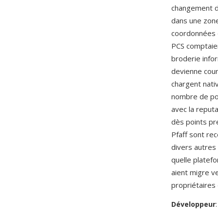
changement de
dans une zone
coordonnées qu
PCS comptaien
broderie info
devienne cour
chargent nati
nombre de poin
avec la reputa
dès points pr
Pfaff sont re
divers autres
quelle platef
aient migre v
propriétaires
Développeur