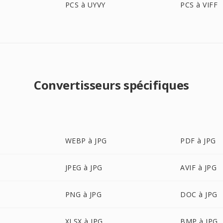
PCS à UYVY
PCS à VIFF
Convertisseurs spécifiques
WEBP à JPG
PDF à JPG
JPEG à JPG
AVIF à JPG
PNG à JPG
DOC à JPG
XLSX à JPG
BMP à JPG