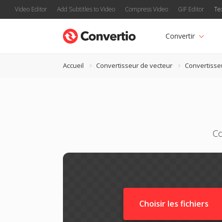
Video Editor
Add Subtitles to Video
Compress Video
GIF Editor
Te
Convertir
Accueil
Convertisseur de vecteur
Convertisse
Co
Choisir les fichiers