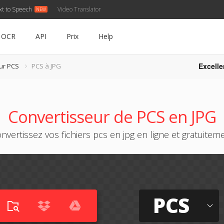
xt to Speech
Video Translator
OCR
API
Prix
Help
Excelle
ur PCS
PCS à JPG
Convertisseur de PCS en JPG
nvertissez vos fichiers pcs en jpg en ligne et gratuitem
PCS