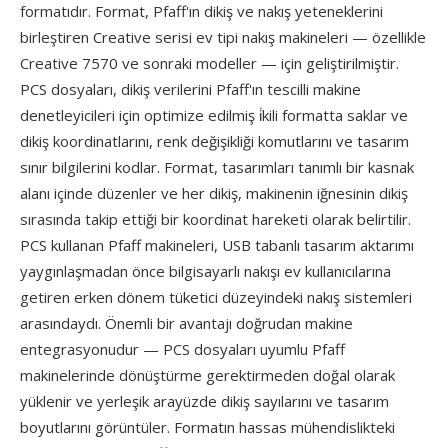
formatıdır. Format, Pfaff'ın dikiş ve nakış yeteneklerini
birleştiren Creative serisi ev tipi nakış makineleri — özellikle
Creative 7570 ve sonraki modeller — için geliştirilmiştir.
PCS dosyaları, dikiş verilerini Pfaff'ın tescilli makine
denetleyicileri için optimize edilmiş i̇kili formatta saklar ve
dikiş koordinatlarını, renk değişikliği komutlarını ve tasarım
sınır bilgilerini kodlar. Format, tasarımları tanımlı bir kasnak
alanı içinde düzenler ve her dikiş, makinenin iğnesinin dikiş
sırasında takip ettiği bir koordinat hareketi olarak belirtilir.
PCS kullanan Pfaff makineleri, USB tabanlı tasarım aktarımı
yaygınlaşmadan önce bilgisayarlı nakışı ev kullanıcılarına
getiren erken dönem tüketici düzeyindeki nakış sistemleri
arasındaydı. Önemli bir avantajı doğrudan makine
entegrasyonudur — PCS dosyaları uyumlu Pfaff
makinelerinde dönüştürme gerektirmeden doğal olarak
yüklenir ve yerleşik arayüzde dikiş sayılarını ve tasarım
boyutlarını görüntüler. Formatın hassas mühendislikteki