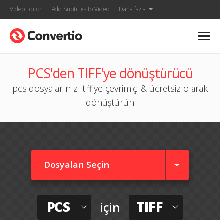
Video Editor
Add Subtitles to Video
Daha fazla
PCS'den TIFF'ye dönüştürücü
pcs dosyalarınızı tiff'ye çevrimiçi & ücretsiz olarak
dönüştürün
Dosyaları Seçin
PCS
TIFF
için