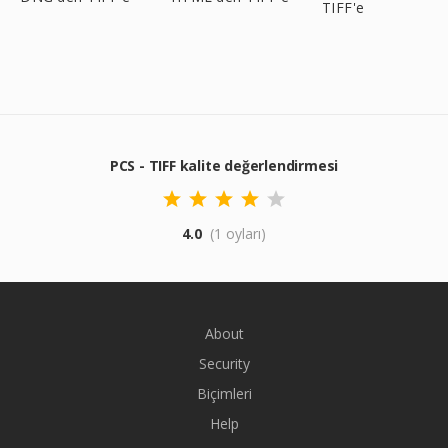
TIFF'e
PCS - TIFF kalite değerlendirmesi
4.0
(1 oyları)
About
Security
Biçimleri
Help