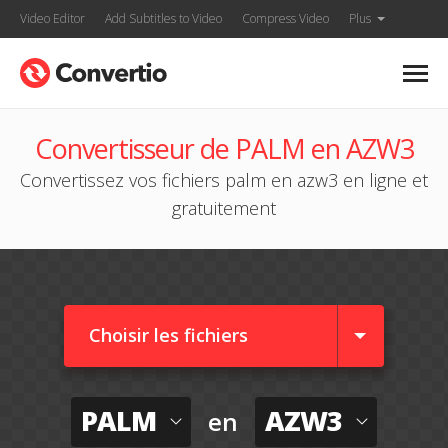
Video Editor
Add Subtitles to Video
Compress Video
Plus
Convertisseur de PALM en AZW3
Convertissez vos fichiers palm en azw3 en ligne et
gratuitement
Choisir les fichiers
PALM
AZW3
en