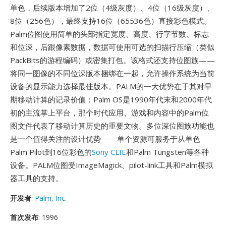
单色，后续版本增加了2位（4级灰度）、4位（16级灰度）、
8位（256色），最终支持16位（65536色）直接彩色模式。
Palm位图使用简单的头部指定宽度、高度、行字节数、标志
和位深，后跟像素数据，数据可使用可选的扫描行压缩（类似
PackBits的游程编码）或密集打包。该格式还支持位图族——
将同一图像的不同位深版本捆绑在一起，允许操作系统为当前
设备的显示能力选择最佳版本。PALM的一大优势在于其对早
期移动计算的记录价值：Palm OS是1990年代末和2000年代
初的主流掌上平台，那个时代应用、游戏和内容中的Palm位
图文件代表了移动计算历史的重要文物。多位深位图族功能也
是一个值得关注的设计优势——单个资源可服务于从单色
Palm Pilot到16位彩色的
Sony CLIE
和Palm Tungsten等各种
设备。PALM位图受ImageMagick、pilot-link工具和Palm模拟
器工具的支持。
开发者
:
Palm, Inc.
首次发布
: 1996