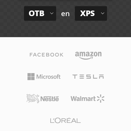
OTB
XPS
en