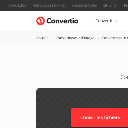
Video Editor
Add Subtitles to Video
Compress Video
GIF Editor
Te
Convertir
Accueil
Convertisseur d'image
Convertisseur
Con
Choisir les fichiers