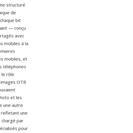
une structuré
phique de
 chaque bit
aint — conçu
artagés avec
s mobiles à la
remieres
es mobiles, et
ès téléphones
 le rôle
es images OTB
ouvaient
hoto et les
e une autre
 refletant une
n chargé par
écialisés pour