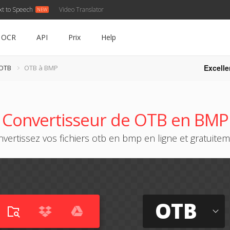
xt to Speech
Video Translator
OCR
API
Prix
Help
Excelle
 OTB
OTB à BMP
Convertisseur de OTB en BMP
vertissez vos fichiers otb en bmp en ligne et gratuite
OTB