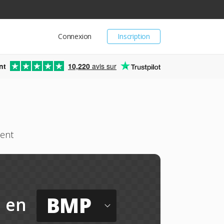
Connexion
Inscription
nt
10,220
avis sur
ment
BMP
en