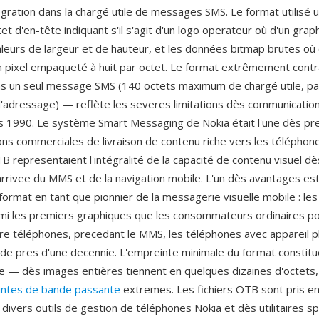
égration dans la chargé utile de messages SMS. Le format utilisé 
tet d'en-tête indiquant s'il s'agit d'un logo operateur où d'un gra
aleurs de largeur et de hauteur, et les données bitmap brutes où
 pixel empaqueté à huit par octet. Le format extrêmement contr
ns un seul message SMS (140 octets maximum de chargé utile, p
d'adressage) — reflète les severes limitations dès communication
s 1990. Le système Smart Messaging de Nokia était l'une dès p
ns commerciales de livraison de contenu riche vers les téléphon
B representaient l'intégralité de la capacité de contenu visuel d
arrivee du MMS et de la navigation mobile. L'un dès avantages est
 format en tant que pionnier de la messagerie visuelle mobile : l
rmi les premiers graphiques que les consommateurs ordinaires p
re téléphones, precedant le MMS, les téléphones avec appareil p
e pres d'une decennie. L'empreinte minimale du format constitu
ue — dès images entières tiennent en quelques dizaines d'octets,
intes de bande passante
extremes. Les fichiers OTB sont pris e
divers outils de gestion de téléphones Nokia et dès utilitaires sp