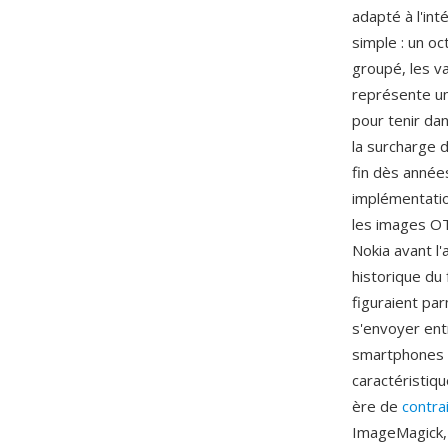
adapté à l'int
simple : un oc
groupé, les v
représente un
pour tenir da
la surcharge 
fin dès année
implémentatio
les images OT
Nokia avant l'
historique du
figuraient pa
s'envoyer ent
smartphones d
caractéristiq
ère de
contra
ImageMagick, 