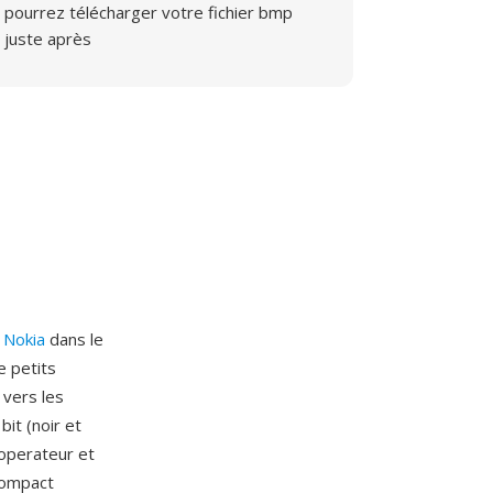
pourrez télécharger votre fichier bmp
juste après
r
Nokia
dans le
e petits
vers les
it (noir et
 operateur et
compact