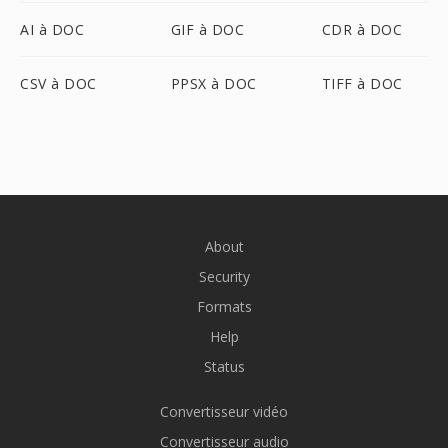
AI à DOC
GIF à DOC
CDR à DOC
CSV à DOC
PPSX à DOC
TIFF à DOC
About
Security
Formats
Help
Status
Convertisseur vidéo
Convertisseur audio