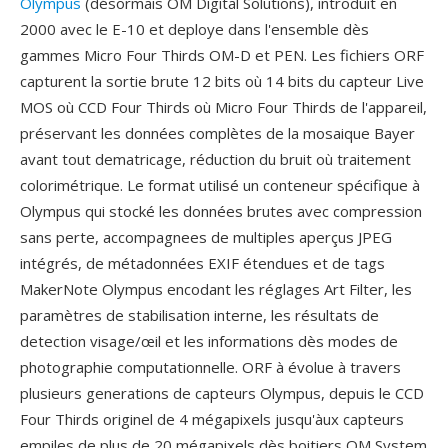
Olympus
(désormais OM Digital Solutions), introduit en
2000 avec le E-10 et deploye dans l'ensemble dès
gammes Micro Four Thirds OM-D et PEN. Les fichiers ORF
capturent la sortie brute 12 bits où 14 bits du capteur Live
MOS où CCD Four Thirds où Micro Four Thirds de l'appareil,
préservant les données complètes de la mosaique Bayer
avant tout dematricage, réduction du bruit où traitement
colorimétrique. Le format utilisé un conteneur spécifique à
Olympus qui stocké les données brutes avec compression
sans perte, accompagnees de multiples aperçus JPEG
intégrés, de métadonnées EXIF étendues et de tags
MakerNote Olympus encodant les réglages Art Filter, les
paramètres de stabilisation interne, les résultats de
detection visage/œil et les informations dès modes de
photographie computationnelle. ORF à évolue à travers
plusieurs generations de capteurs Olympus, depuis le CCD
Four Thirds originel de 4 mégapixels jusqu'àux capteurs
empiles de plus de 20 mégapixels dès boitiers OM System