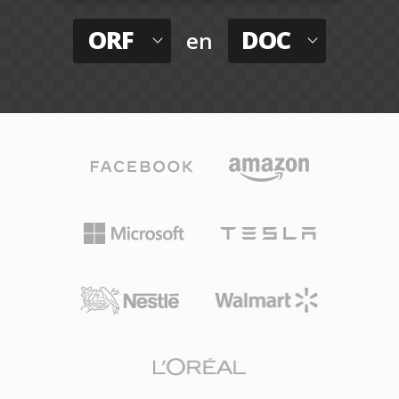
ORF
DOC
en