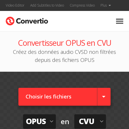
Video Editor
Add Subtitles to Video
Compress Video
Plus
Convertisseur OPUS en CVU
Créez des données audio CVSD non filtrées
depuis des fichiers OPUS
Choisir les fichiers
OPUS
CVU
en