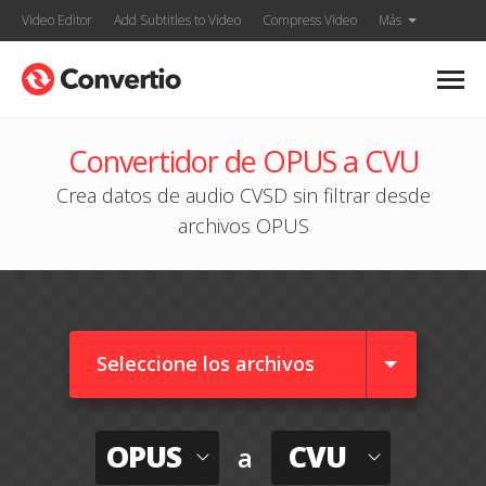
Video Editor
Add Subtitles to Video
Compress Video
Más
Convertidor de OPUS a CVU
Crea datos de audio CVSD sin filtrar desde
archivos OPUS
Seleccione los archivos
OPUS
CVU
a