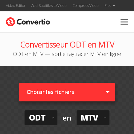
Video Editor
Add Subtitles to Video
Compress Video
Plus
Convertisseur ODT en MTV
ODT en MTV — sortie raytracer MTV en ligne
Choisir les fichiers
ODT
MTV
en