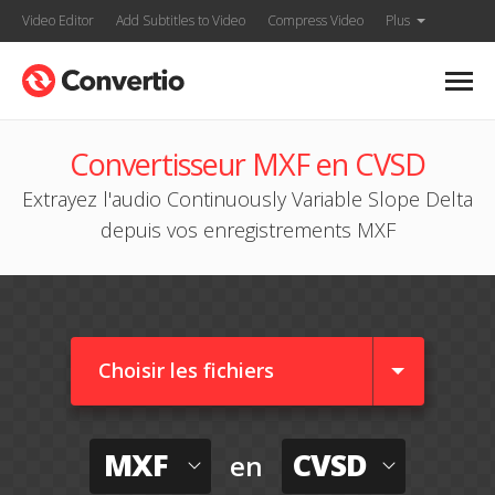
Video Editor
Add Subtitles to Video
Compress Video
Plus
Convertisseur MXF en CVSD
Extrayez l'audio Continuously Variable Slope Delta
depuis vos enregistrements MXF
Choisir les fichiers
MXF
CVSD
en