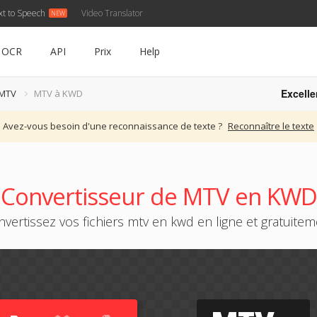
xt to Speech
Video Translator
OCR
API
Prix
Help
Excelle
 MTV
MTV à KWD
Avez-vous besoin d'une reconnaissance de texte ?
Reconnaître le texte
Convertisseur de MTV en KWD
vertissez vos fichiers mtv en kwd en ligne et gratuite