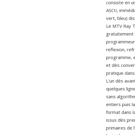
consiste en un
ASCII, immédi
vert, bleu) di
Le MTV Ray Tra
gratuitement 
programmeurs 
reflexion, ref
programme, et
et dès conver
pratique dans
L'un dès avant
quelques lign
sans algorith
entiers puis l
format dans l
issus dès pre
primaires de 