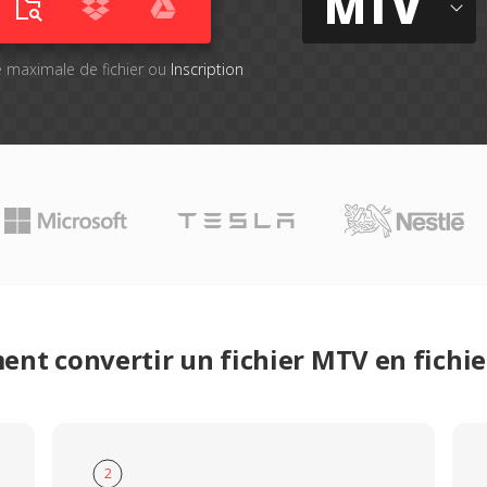
MTV
lle maximale de fichier ou
Inscription
nt convertir un fichier MTV en fichi
2