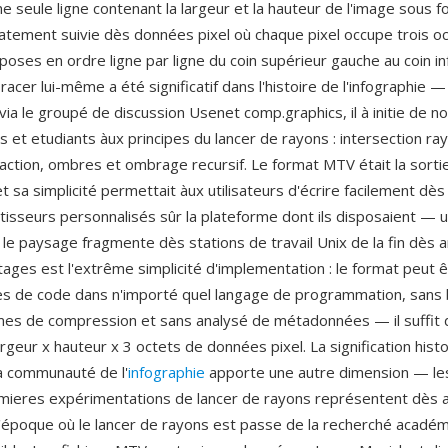
e seule ligne contenant la largeur et la hauteur de l'image sous f
atement suivie dès données pixel où chaque pixel occupe trois oc
sposes en ordre ligne par ligne du coin supérieur gauche au coin inf
cer lui-même a été significatif dans l'histoire de l'infographie —
via le groupé de discussion Usenet comp.graphics, il à initie de 
et etudiants àux principes du lancer de rayons : intersection ra
raction, ombres et ombrage recursif. Le format MTV était la sorti
 sa simplicité permettait àux utilisateurs d'écrire facilement dè
tisseurs personnalisés sûr la plateforme dont ils disposaient — 
 le paysage fragmente dès stations de travail Unix de la fin dès
ages est l'extrême simplicité d'implementation : le format peut ê
es de code dans n'importé quel langage de programmation, sans 
mes de compression et sans analysé de métadonnées — il suffit d
argeur x hauteur x 3 octets de données pixel. La signification hist
a communauté de l'
infographie
apporte une autre dimension — les
mieres expérimentations de lancer de rayons représentent dès a
l'époque où le lancer de rayons est passe de la recherché acadé