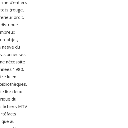
orme d'entiers
tets (rouge,
erieur droit.
 distribue
nombreux
yon-objet,
e native du
s visionneuses
une nécessite
 années 1980.
tre lu en
bibliothèques,
e lire deux
orique du
 fichiers MTV
rtéfacts
mique au