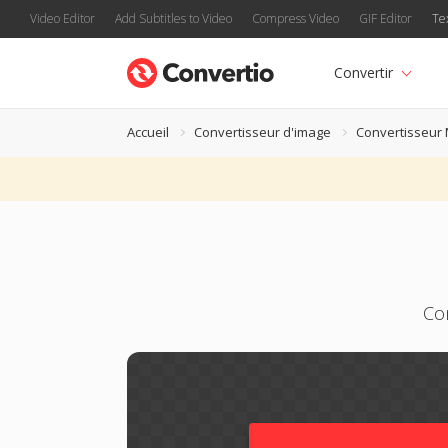
Video Editor
Add Subtitles to Video
Compress Video
GIF Editor
Te
Convertir
Accueil
Convertisseur d'image
Convertisseur
Con