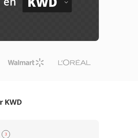
KWD
en
er KWD
3