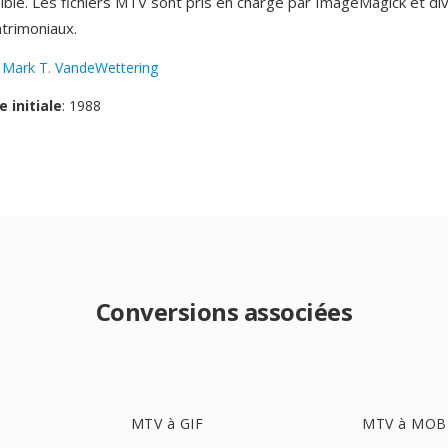
sible. Les fichiers MTV sont pris en chargé par ImageMagick et div
trimoniaux.
:
Mark T. VandeWettering
e initiale
: 1988
Conversions associées
MTV à GIF
MTV à MOB