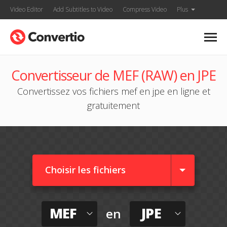
Video Editor
Add Subtitles to Video
Compress Video
Plus
Convertisseur de MEF (RAW) en JPE
Convertissez vos fichiers mef en jpe en ligne et
gratuitement
Choisir les fichiers
MEF
JPE
en