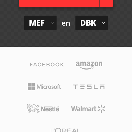
MEF
DBK
en