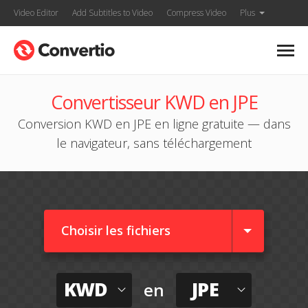
Video Editor
Add Subtitles to Video
Compress Video
Plus
Convertisseur KWD en JPE
Conversion KWD en JPE en ligne gratuite — dans
le navigateur, sans téléchargement
Choisir les fichiers
KWD
JPE
en