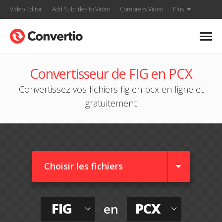
Video Editor
Add Subtitles to Video
Compress Video
Plus
Convertisseur de FIG en PCX
Convertissez vos fichiers fig en pcx en ligne et
gratuitement
Choisir les fichiers
FIG
PCX
en