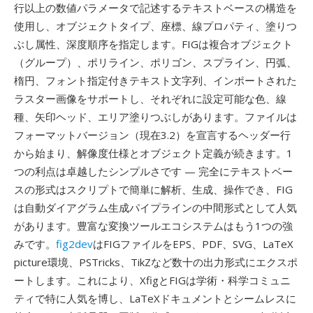
行以上の数値パラメータで記述するテキストベースの構造を
使用し、オブジェクトタイプ、座標、線プロパティ、塗りつ
ぶし属性、深度順序を指定します。FIGは複合オブジェクト
（グループ）、ポリライン、ポリゴン、スプライン、円弧、
楕円、フォント指定付きテキスト文字列、インポートされた
ラスター画像をサポートし、それぞれに設定可能な色、線
種、矢印ヘッド、エリア塗りつぶしがあります。ファイルは
フォーマットバージョン（現在3.2）を宣言するヘッダー行
から始まり、解像度仕様とオブジェクト定義が続きます。1
つの利点は卓越したシンプルさです — 完全にテキストベー
スの形式はスクリプトで簡単に解析、生成、操作でき、FIG
は自動ダイアグラム生成パイプラインの中間形式として人気
があります。豊富な変換ツールエコシステムはもう1つの強
みです。
fig2dev
はFIGファイルをEPS、PDF、SVG、LaTeX
picture環境、PSTricks、TikZなど数十の出力形式にエクスポ
ートします。これにより、XfigとFIGは学術・科学コミュニ
ティで特に人気を博し、LaTeXドキュメントとシームレスに