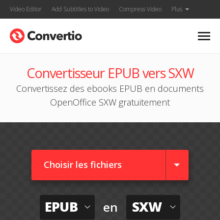
Video Editor
Add Subtitles to Video
Compress Video
Plus
Convertisseur EPUB vers SXW
Convertissez des ebooks EPUB en documents
OpenOffice SXW gratuitement
Choisir les fichiers
EPUB
SXW
en