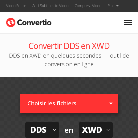
Video Editor
Add Subtitles to Video
Compress Video
Plus
Convertir DDS en XWD
DDS en XWD en quelques secondes — outil de
conversion en ligne
Choisir les fichiers
DDS
XWD
en