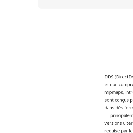
DDS (DirectDr
et non compr
mipmaps, intr
sont conçus p
dans dès form
— principalem
versions ulte
requise par l