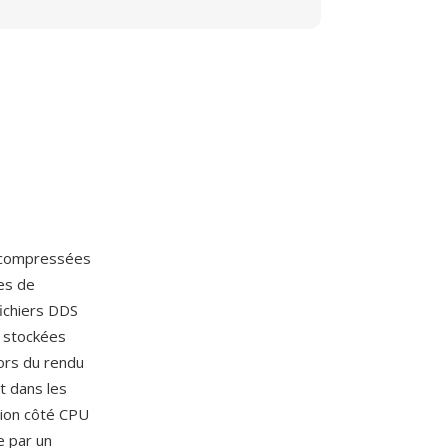
s compressées
es de
ichiers DDS
t stockées
ors du rendu
t dans les
sion côté CPU
e par un