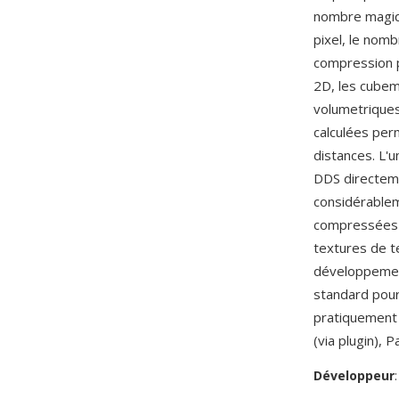
nombre magiqu
pixel, le nom
compression p
2D, les cubem
volumetriques
calculées per
distances. L'
DDS directem
considérablem
compressées 
textures de t
développement
standard pour
pratiquement 
(via plugin),
Développeur