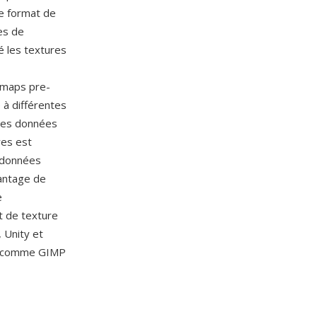
le format de
es de
é les textures
pmaps pre-
 à différentes
 les données
res est
s données
antage de
e
t de texture
, Unity et
es comme GIMP