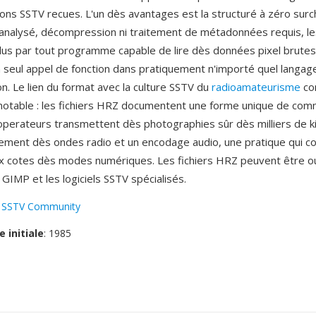
ions SSTV recues. L'un dès avantages est la structuré à zéro sur
 analysé, décompression ni traitement de métadonnées requis, le
lus par tout programme capable de lire dès données pixel brute
seul appel de fonction dans pratiquement n'importé quel langag
. Le lien du format avec la culture SSTV du
radioamateurisme
con
notable : les fichiers HRZ documentent une forme unique de com
operateurs transmettent dès photographies sûr dès milliers de k
quement dès ondes radio et un encodage audio, une pratique qui c
ux cotes dès modes numériques. Les fichiers HRZ peuvent être o
GIMP et les logiciels SSTV spécialisés.
:
SSTV Community
e initiale
: 1985