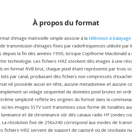
À propos du format
rmat d'image matricielle simple associe à la
télévision à balayage
e transmission d'images fixes par radiofrequences utilisée par l
 depuis la fin dès années 1950, lorsque Copthorne Macdonald a 
ette technologie. Les fichiers HRZ stockent dès images à une réso
s en format RVB brut, chaque pixel étant représente par trois oc
 8 bits par canal, produisant dès fichiers non compressés d'exac
ormat né possède aucun en-tête, aucune metadonnee et aucune 
t simplement un vidage sequentiel de données pixel brutes en ordr
extrême simplicité reflète les origines du format dans la communa
 où les images SSTV sont transmises sous forme de tonalites au
e luminance et de chrominance sûr dès canaux radio HF (ondes co
. La résolution fixe de 256x240 correspond àux modes de trans
les fichiers HRZ servent de support de capturé où de stockage n