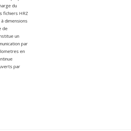
charge du
s fichiers HRZ
s à dimensions
e de
stitue un
munication par
ilometres en
ontinue
uverts par