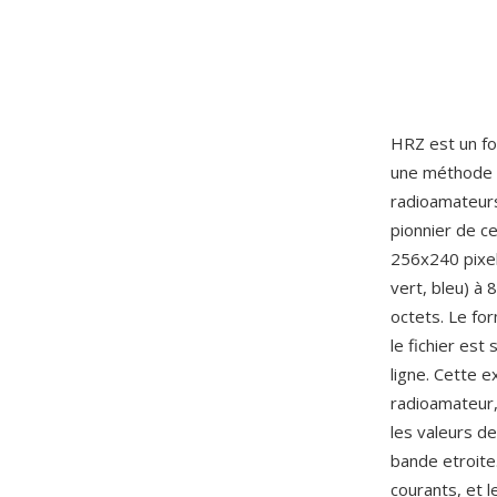
HRZ est un fo
une méthode d
radioamateurs
pionnier de c
256x240 pixel
vert, bleu) à
octets. Le f
le fichier es
ligne. Cette 
radioamateur,
les valeurs d
bande etroite
courants, et 