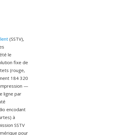
 lent
(SSTV),
es
été le
lution fixe de
tets (rouge,
tement 184 320
compression —
e ligne par
uté
dio encodant
urtes) à
mission SSTV
umérique pour