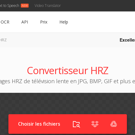
xt to Speech
Video Translator
OCR
API
Prix
Help
Excelle
 HRZ
Convertisseur HRZ
ages HRZ de télévision lente en JPG, BMP, GIF et plus e
Choisir les fichiers