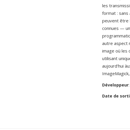
les transmiss
format : sans
peuvent être 
connues — un 
programmation
autre aspect 
image où les 
utilisant uni
aujourd'hui à
ImageMagick, 
Développeur
Date de sorti