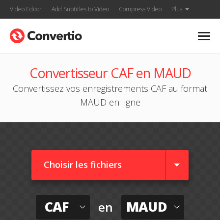
Video Editor
Add Subtitles to Video
Compress Video
Plus
Convertisseur CAF en MAUD
Convertissez vos enregistrements CAF au format
MAUD en ligne
Choisir les fichiers
CAF
MAUD
en