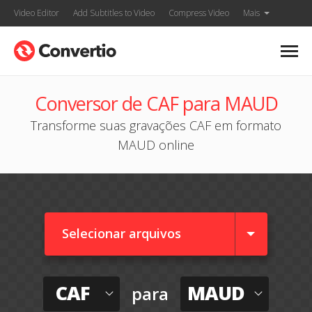
Video Editor
Add Subtitles to Video
Compress Video
Mais
Conversor de CAF para MAUD
Transforme suas gravações CAF em formato
MAUD online
Selecionar arquivos
CAF
MAUD
para