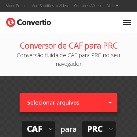
Video Editor
Add Subtitles to Video
Compress Video
Mais
Conversor de CAF para PRC
Conversão fluida de CAF para PRC no seu
navegador
Selecionar arquivos
CAF
PRC
para