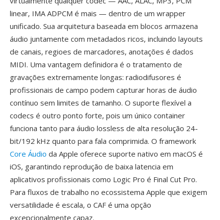
virtualmente qualquer codec — AAC, ALAC, MP3, PCM
linear, IMA ADPCM é mais — dentro de um wrapper
unificado. Sua arquitetura baseada em blocos armazena
áudio juntamente com metadados ricos, incluindo layouts
de canais, regioes de marcadores, anotações é dados
MIDI. Uma vantagem definidora é o tratamento de
gravações extremamente longas: radiodifusores é
profissionais de campo podem capturar horas de áudio
contínuo sem limites de tamanho. O suporte flexível a
codecs é outro ponto forte, pois um único container
funciona tanto para áudio lossless de alta resolução 24-
bit/192 kHz quanto para fala comprimida. O framework
Core Áudio
da Apple oferece suporte nativo em macOS é
iOS, garantindo reprodução de baixa latencia em
aplicativos profissionais como Logic Pro é Final Cut Pro.
Para fluxos de trabalho no ecossistema Apple que exigem
versatilidade é escala, o CAF é uma opção
excepcionalmente capaz.