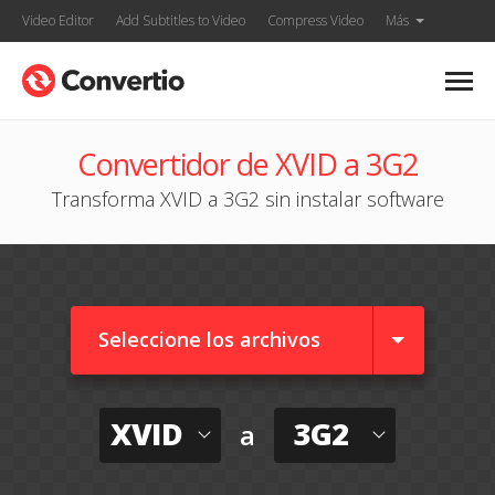
Video Editor
Add Subtitles to Video
Compress Video
Más
Convertidor de XVID a 3G2
Transforma XVID a 3G2 sin instalar software
Seleccione los archivos
XVID
3G2
a