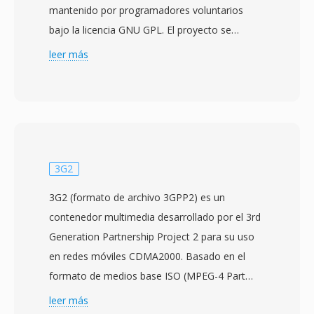
mantenido por programadores voluntarios
bajo la licencia GNU GPL. El proyecto se
origino en 2001 como una bifurcacion del
leer más
código fuente de OpenDivX después de qué
DivX, Inc. cerrara el código de su códec, y el
nombre original es DivX escrito al reves como
referencia a está historia. Xvid logró una
adopción generalizada a principios y mediados
de la decada de 2000 como alternativa gratuita
3G2
al códec comercial DivX, ofreciendo una
3G2 (formato de archivo 3GPP2) es un
calidad de compresión comparable o a veces
contenedor multimedia desarrollado por el 3rd
superior sin ningún costo de licencia. El códec
Generation Partnership Project 2 para su uso
sobresale en comprimir vídeo de larga duración
en redes móviles CDMA2000. Basado en el
en archivos notablemente pequeños
formato de medios base ISO (MPEG-4 Part
manteniendo buena calidad visual, utilizando
12), almacena vídeo codificado con H.263 o
leer más
técnicas como cuantificacion adaptativa,