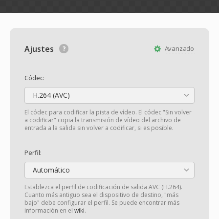
Ajustes
Avanzado
Códec:
H.264 (AVC)
El códec para codificar la pista de vídeo. El códec "Sin volver
a codificar" copia la transmisión de vídeo del archivo de
entrada a la salida sin volver a codificar, si es posible.
Perfil:
Automático
Establezca el perfil de codificación de salida AVC (H.264).
Cuanto más antiguo sea el dispositivo de destino, "más
bajo" debe configurar el perfil. Se puede encontrar más
información en el
wiki
.