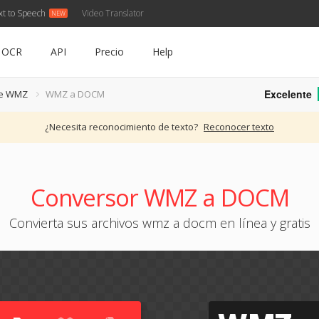
xt to Speech
Video Translator
OCR
API
Precio
Help
Excelente
de WMZ
WMZ a DOCM
¿Necesita reconocimiento de texto?
Reconocer texto
Conversor WMZ a DOCM
Convierta sus archivos wmz a docm en línea y gratis