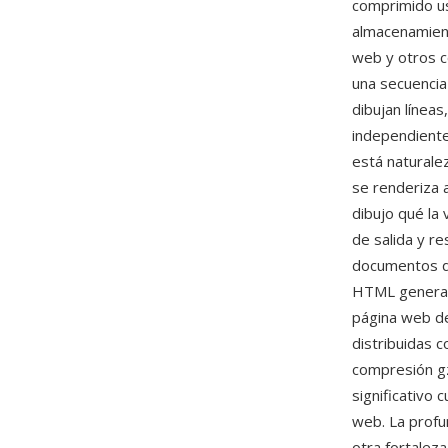
comprimido us
almacenamient
web y otros 
una secuencia
dibujan línea
independiente
está naturale
se renderiza 
dibujo qué la 
de salida y r
documentos de
HTML generad
página web de 
distribuidas c
compresión gz
significativo
web. La profu
otra fortalez