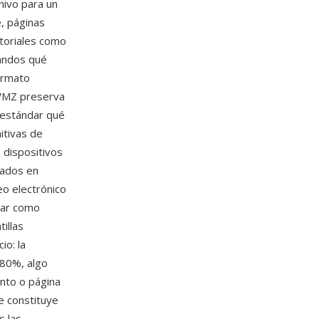
hivo para un
, páginas
toriales como
mandos qué
formato
 WMZ preserva
 estándar qué
itivas de
s dispositivos
tados en
o electrónico
dar como
illas
io: la
-80%, algo
nto o página
e constituye
s las