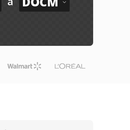
DOCM
a