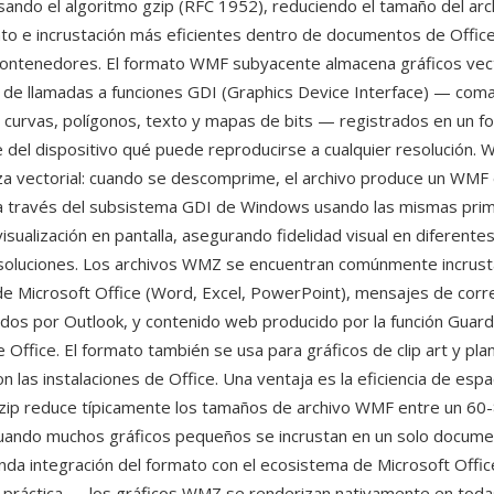
ando el algoritmo gzip (RFC 1952), reduciendo el tamaño del arc
o e incrustación más eficientes dentro de documentos de Office
contenedores. El formato WMF subyacente almacena gráficos vec
 de llamadas a funciones GDI (Graphics Device Interface) — co
s, curvas, polígonos, texto y mapas de bits — registrados en un 
 del dispositivo qué puede reproducirse a cualquier resolución.
za vectorial: cuando se descomprime, el archivo produce un WMF
a través del subsistema GDI de Windows usando las mismas prim
visualización en pantalla, asegurando fidelidad visual en diferente
esoluciones. Los archivos WMZ se encuentran comúnmente incrus
 Microsoft Office (Word, Excel, PowerPoint), mensajes de corre
os por Outlook, y contenido web producido por la función Guar
Office. El formato también se usa para gráficos de clip art y plant
on las instalaciones de Office. Una ventaja es la eficiencia de espac
ip reduce típicamente los tamaños de archivo WMF entre un 60
 cuando muchos gráficos pequeños se incrustan en un solo docume
nda integración del formato con el ecosistema de Microsoft Offic
a práctica — los gráficos WMZ se renderizan nativamente en toda