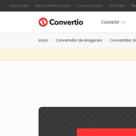
Video Editor
Add Subtitles to Video
Compress Video
GIF Editor
Te
Convertir
Inicio
Convertidor de imágenes
Convertidor 