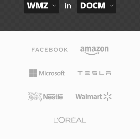
WMZ
DOCM
in