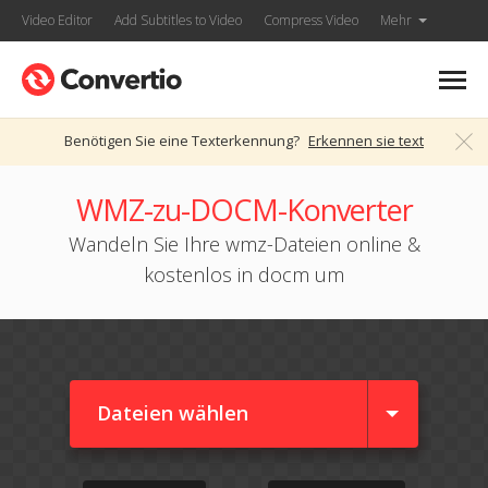
Video Editor
Add Subtitles to Video
Compress Video
Mehr
Benötigen Sie eine Texterkennung?
Erkennen sie text
WMZ-zu-DOCM-Konverter
Wandeln Sie Ihre wmz-Dateien online &
kostenlos in docm um
Dateien wählen