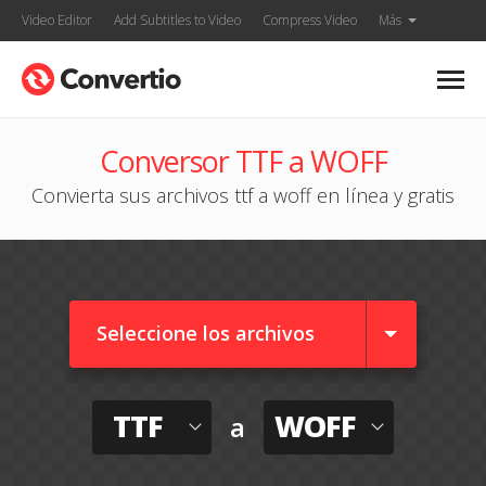
Video Editor
Add Subtitles to Video
Compress Video
Más
Conversor TTF a WOFF
Convierta sus archivos ttf a woff en línea y gratis
Seleccione los archivos
TTF
WOFF
a