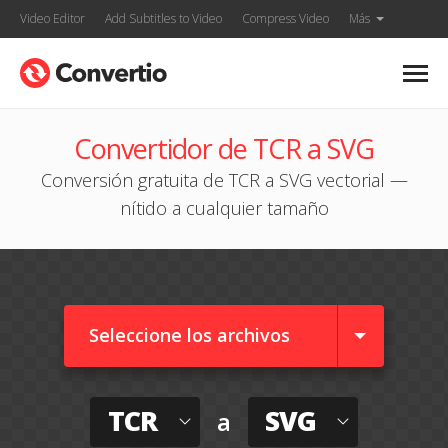
Video Editor
Add Subtitles to Video
Compress Video
Más
Convertidor de TCR a SVG
Conversión gratuita de TCR a SVG vectorial —
nítido a cualquier tamaño
Seleccione los archivos
TCR
SVG
a