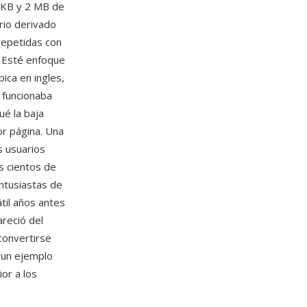
 KB y 2 MB de
rio derivado
repetidas con
. Esté enfoque
ica en ingles,
funcionaba
ué la baja
or página. Una
s usuarios
s cientos de
ntusiastas de
til años antes
areció del
convertirse
 un ejemplo
or a los