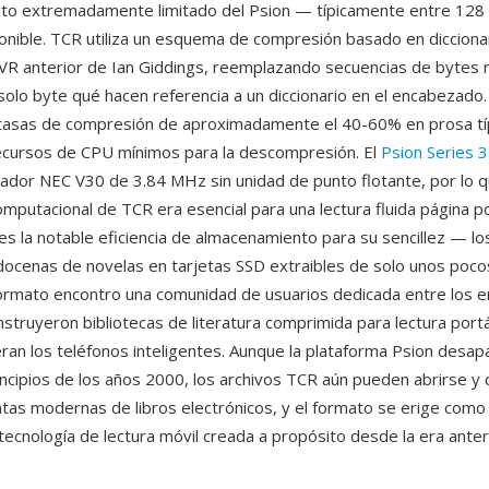
to extremadamente limitado del Psion — típicamente entre 128
nible. TCR utiliza un esquema de compresión basado en dicciona
VR anterior de Ian Giddings, reemplazando secuencias de bytes 
solo byte qué hacen referencia a un diccionario en el encabezado
 tasas de compresión de aproximadamente el 40-60% en prosa típ
ecursos de CPU mínimos para la descompresión. El
Psion Series 3
ador NEC V30 de 3.84 MHz sin unidad de punto flotante, por lo q
mputacional de TCR era esencial para una lectura fluida página p
es la notable eficiencia de almacenamiento para su sencillez — lo
 docenas de novelas en tarjetas SSD extraibles de solo unos poco
 formato encontro una comunidad de usuarios dedicada entre los e
nstruyeron bibliotecas de literatura comprimida para lectura portá
eran los teléfonos inteligentes. Aunque la plataforma Psion desap
ncipios de los años 2000, los archivos TCR aún pueden abrirse y 
tas modernas de libros electrónicos, y el formato se erige como
ecnología de lectura móvil creada a propósito desde la era anteri