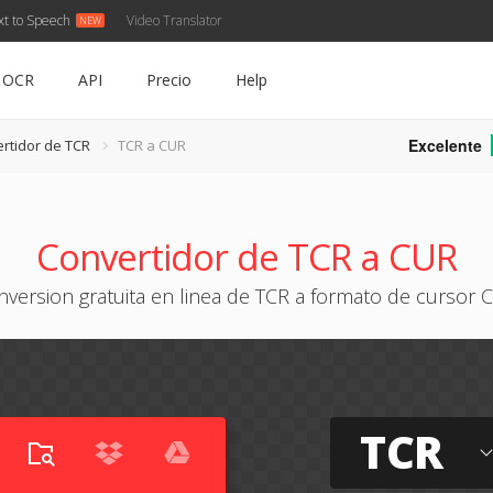
xt to Speech
Video Translator
OCR
API
Precio
Help
Excelente
rtidor de TCR
TCR a CUR
Convertidor de TCR a CUR
nversion gratuita en linea de TCR a formato de cursor 
TCR