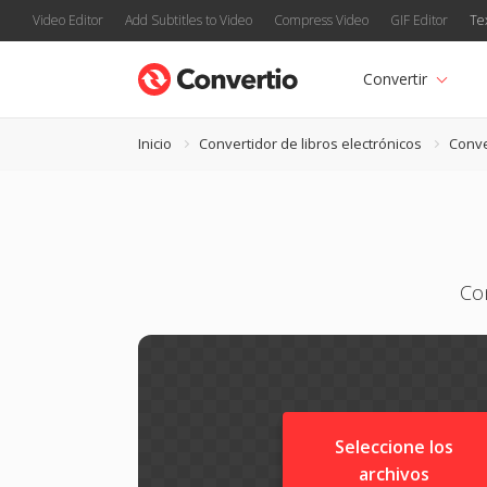
Video Editor
Add Subtitles to Video
Compress Video
GIF Editor
Te
Convertir
Inicio
Convertidor de libros electrónicos
Conve
Co
Seleccione los
archivos