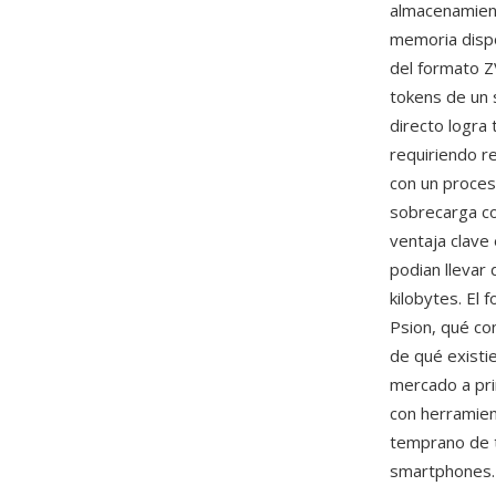
almacenamien
memoria dispo
del formato Z
tokens de un 
directo logra
requiriendo r
con un proces
sobrecarga co
ventaja clave 
podian llevar
kilobytes. El
Psion, qué co
de qué existi
mercado a pri
con herramien
temprano de t
smartphones.