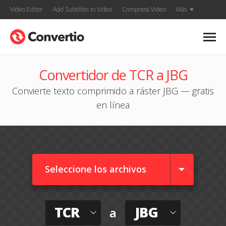
Video Editor
Add Subtitles to Video
Compress Video
Más
Convertidor de TCR a JBG
Convierte texto comprimido a ráster JBG — gratis
en línea
Seleccione los archivos
TCR
JBG
a