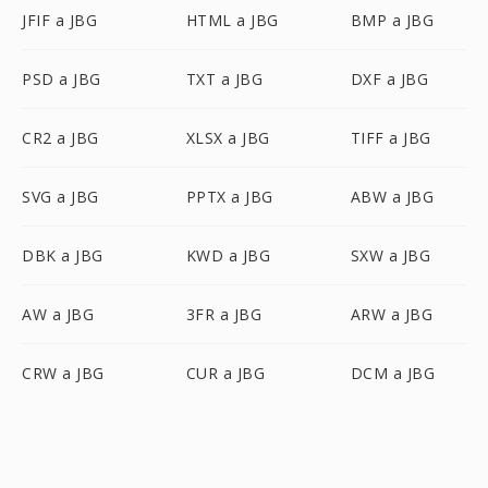
JFIF a JBG
HTML a JBG
BMP a JBG
PSD a JBG
TXT a JBG
DXF a JBG
CR2 a JBG
XLSX a JBG
TIFF a JBG
SVG a JBG
PPTX a JBG
ABW a JBG
DBK a JBG
KWD a JBG
SXW a JBG
AW a JBG
3FR a JBG
ARW a JBG
CRW a JBG
CUR a JBG
DCM a JBG