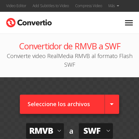
Video Editor
Add Subtitles to Video
Compress Video
Más
Convertidor de RMVB a SWF
Convierte video RealMedia RMVB al formato Flash
SWF
Seleccione los archivos
RMVB
SWF
a