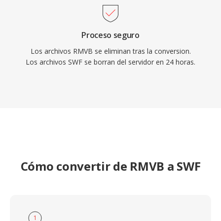
SWF siguen siendo históricamente
significativos y se preservan a través de
proyectos de código abierto como Ruffle qué
Proceso seguro
permiten el acceso continuado a está era del
Los archivos RMVB se eliminan tras la conversion.
Los archivos SWF se borran del servidor en 24 horas.
contenido web.
Cómo convertir de RMVB a SWF
1