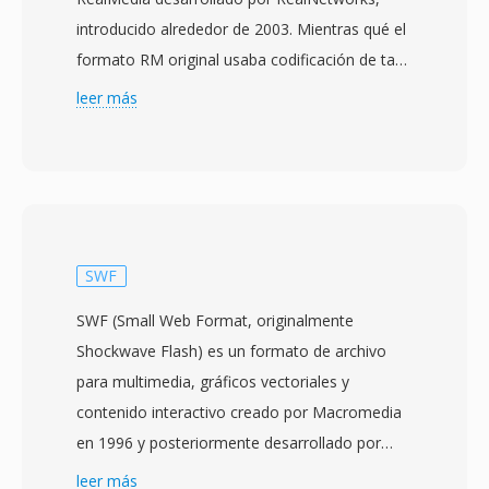
introducido alrededor de 2003. Mientras qué el
formato RM original usaba codificación de tasa
de bits constante, RMVB emplea compresión
leer más
de tasa de bits variable qué asigna
dinamicamente más datos a escenas
complejas con alto movimiento y detalle, y
menos bits a pasajes más simples como
planos estáticos o transiciones de fundido.
Esté enfoque produce una calidad visual
SWF
significativamente mejor a tamaños de archivo
SWF (Small Web Format, originalmente
promedio equivalentes en comparacion con su
Shockwave Flash) es un formato de archivo
predecesor de tasa constante. RMVB gano
para multimedia, gráficos vectoriales y
particular popularidad en los mercados del Esté
contenido interactivo creado por Macromedia
y Sudeste Asiatico durante mediados de los
en 1996 y posteriormente desarrollado por
años 2000, convirtiendose en un formato
Adobe Systems tras la adquisicion de
leer más
ampliamente utilizado para distribuir películas y