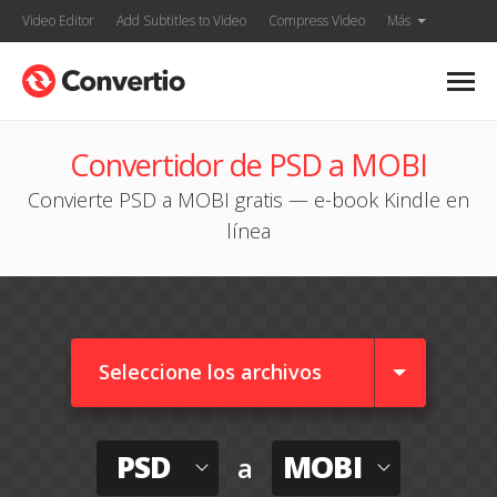
Video Editor
Add Subtitles to Video
Compress Video
Más
Convertidor de PSD a MOBI
Convierte PSD a MOBI gratis — e-book Kindle en
línea
Seleccione los archivos
PSD
MOBI
a