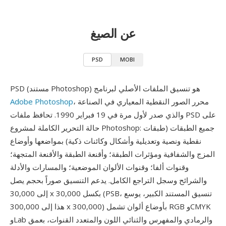
عن الصيغ
PSD
MOBI
PSD (مستند Photoshop) هو تنسيق الملفات الأصلي لبرنامج
، محرر الصور النقطية المعياري في الصناعة
Adobe Photoshop
والذي صدر لأول مرة في 19 فبراير 1990. تحافظ ملفات PSD على
حالة التحرير الكاملة لمشروع Photoshop: جميع الطبقات (طبقات
نقطية ونصية وتعديلية وأشكال وكائنات ذكية) بمواضعها وأوضاع
المزج والشفافية ومؤثرات الطبقة؛ وأقنعة الطبقة والأقنعة المتجهة؛
وقنوات ألفا؛ وقنوات الألوان الموضعية؛ والمسارات والأدلة
والشرائح وسجل التراجع الكامل. يدعم التنسيق صوراً بحجم يصل
إلى 30,000 x 30,000 بكسل (PSB، تنسيق المستند الكبير، يوسع
هذا إلى 300,000 x 300,000) بأوضاع ألوان تشمل RGB وCMYK
وLab والرمادي والمفهرس والثنائي اللون والمتعدد القنوات، بعمق