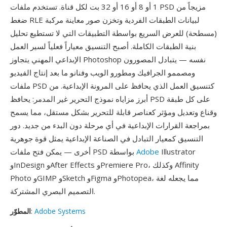
1 أو 8 أو 16 أو 32 بت لكل قناة. تستخدم ملفات PSD مزيجاً من
ضغط RLE لبيانات الطبقات الفردية وتخزن صور معاينة مركبة
(مسطحة) للعرض السريع بواسطة التطبيقات التي لا تستطيع تحليل
بنية الطبقات الكاملة. أصبح التنسيق معياراً فعلياً لسير العمل
الإبداعي المهني يتجاوز Photoshop نفسه — يتبادل المصورون
ومصممو الجرافيك ومطورو الويب وفنانو ما بعد إنتاج الفيديو
ملفات PSD كتنسيق العمل الذي يحافظ على المرونة الإبداعية. من
أبرز مزاياه نموذج التحرير غير المدمر: يحافظ PSD على كل طبقة
وقناع وتعديل ومؤثر كعناصر قابلة للتحرير بشكل مستقل، مما يسمح
بمراجعة القرارات الإبداعية في أي مرحلة دون البدء من جديد. دور
التنسيق كمعيار التبادل في الصناعة الإبداعية يمثل قوة جوهرية
Illustrator
Adobe
أخرى — يمكن فتح ملفات PSD بواسطة
وInDesign وAfter Effects وPremiere Pro، وكذلك Affinity
Photo وGIMP وSketch وFigma وPhotopea، مما يجعله لغة
التصميم البصري المشتركة.
Adobe Systems
:
المطوّر