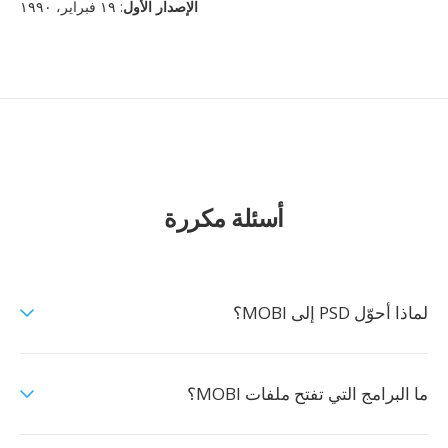
الإصدار الأول
: ١٩ فبراير، ١٩٩٠
أسئلة مكررة
لماذا أحوّل PSD إلى MOBI؟
ما البرامج التي تفتح ملفات MOBI؟