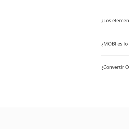
¿Los element
¿MOBI es l
¿Convertir 