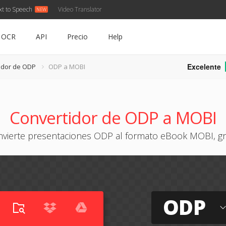
xt to Speech
Video Translator
OCR
API
Precio
Help
Excelente
idor de ODP
ODP a MOBI
Convertidor de ODP a MOBI
vierte presentaciones ODP al formato eBook MOBI, gr
ODP