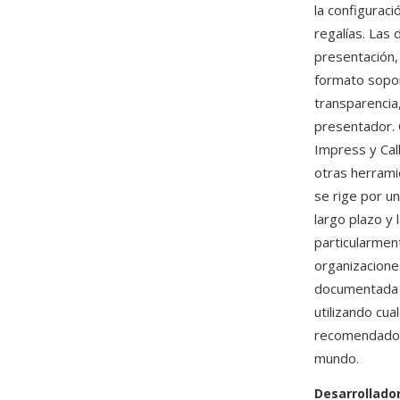
la configuraci
regalías. Las
presentación,
formato sopor
transparencia
presentador.
Impress y Cal
otras herram
se rige por u
largo plazo y 
particularmen
organizacione
documentada e
utilizando cu
recomendado 
mundo.
Desarrollado