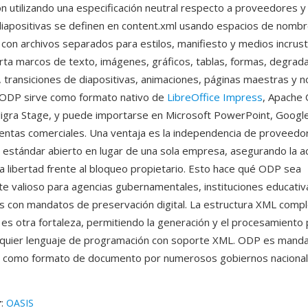
ón utilizando una especificación neutral respecto a proveedores y 
 diapositivas se definen en content.xml usando espacios de nombr
 con archivos separados para estilos, manifiesto y medios incrust
ta marcos de texto, imágenes, gráficos, tablas, formas, degrad
, transiciones de diapositivas, animaciones, páginas maestras y n
 ODP sirve como formato nativo de
LibreOffice Impress
, Apache
ligra Stage, y puede importarse en Microsoft PowerPoint, Google
ientas comerciales. Una ventaja es la independencia de provee
n estándar abierto en lugar de una sola empresa, asegurando la ac
la libertad frente al bloqueo propietario. Esto hace qué ODP sea
te valioso para agencias gubernamentales, instituciones educativ
s con mandatos de preservación digital. La estructura XML com
s otra fortaleza, permitiendo la generación y el procesamiento
alquier lenguaje de programación con soporte XML. ODP es mand
como formato de documento por numerosos gobiernos nacionale
r
:
OASIS