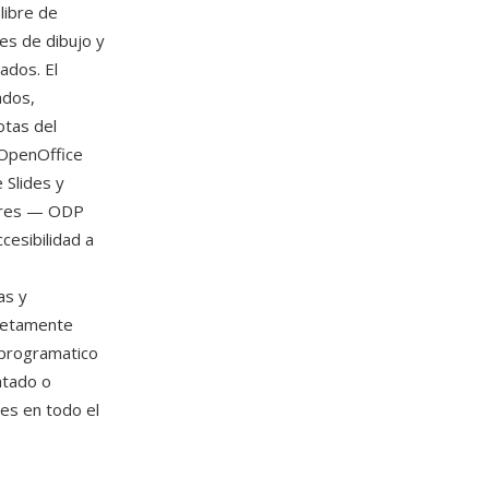
libre de
es de dibujo y
ados. El
ados,
otas del
 OpenOffice
 Slides y
dores — ODP
cesibilidad a
as y
pletamente
 programatico
atado o
s en todo el