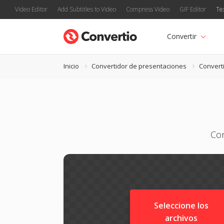
Video Editor
Add Subtitles to Video
Compress Video
GIF Editor
Te
Convertir
Inicio
Convertidor de presentaciones
Convert
Con
Seleccione los
archivos