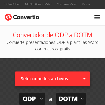
Video Editor
Add Subtitles to Video
Compress Video
Más
Convertidor de ODP a DOTM
Convierte presentaciones ODP a plantillas Word
con macros, gratis
Seleccione los archivos
ODP
DOTM
a