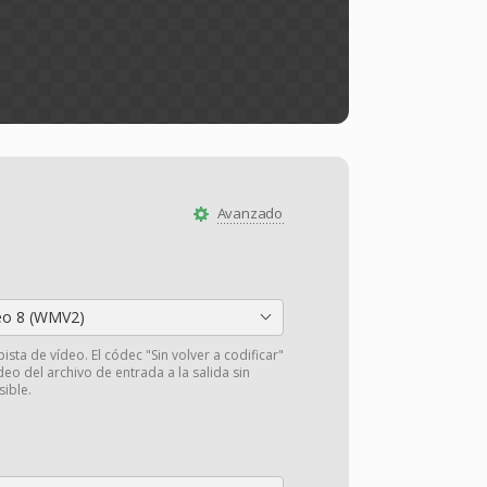
Avanzado
eo 8 (WMV2)
pista de vídeo. El códec "Sin volver a codificar"
deo del archivo de entrada a la salida sin
sible.