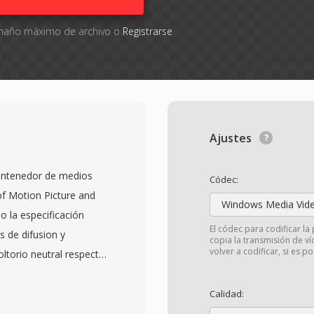
tamaño máximo de archivo o
Registrarse
Ajustes
ontenedor de medios
Códec:
of Motion Picture and
Windows Media Vid
o la especificación
El códec para codificar la 
 de difusion y
copia la transmisión de ví
volver a codificar, si es po
ltorio neutral respecto
io y metadatos
s sistemas y plataformas
Calidad:
mplía gama de códecs