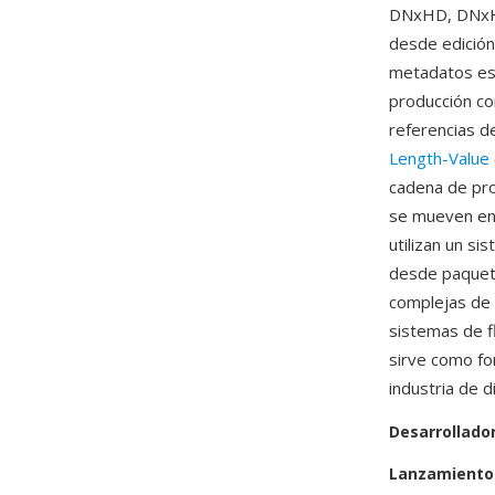
DNxHD, DNxHR,
desde edición
metadatos es 
producción co
referencias d
Length-Value
cadena de pro
se mueven ent
utilizan un s
desde paquete
complejas de 
sistemas de f
sirve como fo
industria de d
Desarrollado
Lanzamiento 