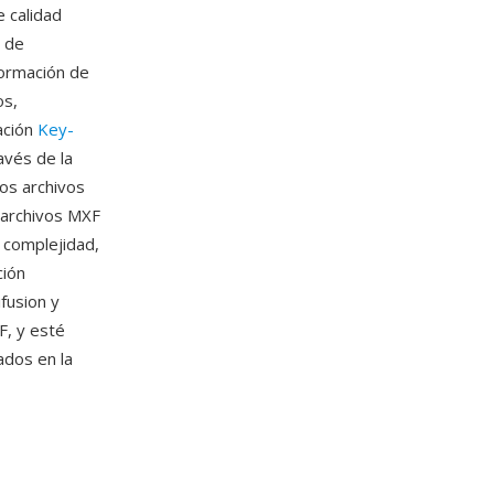
 calidad
o de
formación de
os,
ación
Key-
avés de la
os archivos
s archivos MXF
 complejidad,
ción
fusion y
F, y esté
ados en la