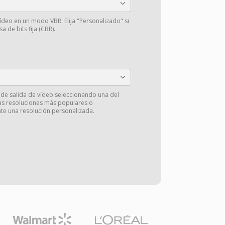
vídeo en un modo VBR. Elija "Personalizado" si
a de bits fija (CBR).
 de salida de vídeo seleccionando una del
las resoluciones más populares o
e una resolución personalizada.