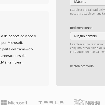
Máxima
ntra, DNxHD, DNxHR,
Establezca la calidad del 
 a varios niveles de
necesita establecer una tas
rchivo de calidad
 es una de las
Redimensionar:
sportando información de
ia de códecs de vídeo y
Ningún cambio
res de clips,
 por Microsoft,
Establezca una resolución
fuente y parámetros
conjunto predefinido de 
o parte del framework
introduciendo manualment
cación Key-Length-Value
 generaciones de
an con el contenido a
MV 9 (también
endo el riesgo de
Restablecer todo
la especificación
vos se mueven entre
encuentran dentro del
ision y archivo. Los
 y utilizan la extensión
ones operacionales qué
MV 9/VC-1 logró una
, desde paquetes simples
s primeras
de reproducción
ena calidad visual a
ncipales fabricantes de