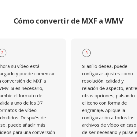
de trabajo vinculados al
Cómo convertir de MXF a WMV
2
3
hora su vídeo está
Si así lo desea, puede
argado y puede comenzar
configurar ajustes como
a conversión de MXF a
resolución, calidad y
MV. Si es necesario,
relación de aspecto, entr
ambie el formato de
otras opciones, pulsando
alida a uno de los 37
el icono con forma de
ormatos de vídeo
engranaje. Aplique la
dmitidos. Después de
configuración a todos los
so, puede añadir más
archivos de vídeo en caso
ídeos para una conversión
de ser necesario y pulse e