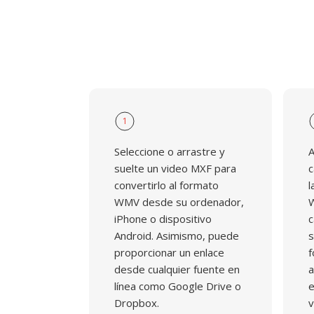
bibliotecas de medios archivados y flujos 
ecosistema Windows Media.
1
Seleccione o arrastre y
A
suelte un video MXF para
c
convertirlo al formato
l
WMV desde su ordenador,
W
iPhone o dispositivo
c
Android. Asimismo, puede
s
proporcionar un enlace
f
desde cualquier fuente en
a
línea como Google Drive o
e
Dropbox.
v