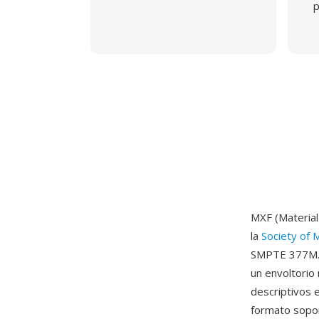
p
MXF (Material
la
Society of 
SMPTE 377M. D
un envoltorio
descriptivos 
formato sopor