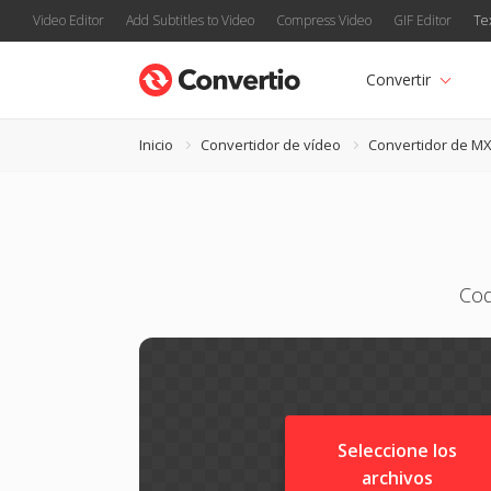
Video Editor
Add Subtitles to Video
Compress Video
GIF Editor
Te
Convertir
Inicio
Convertidor de vídeo
Convertidor de M
Cod
Seleccione los
archivos