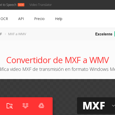
xt to Speech
Video Translator
OCR
API
Precio
Help
Excelente
XF
MXF a WMV
Convertidor de MXF a WMV
ifica video MXF de transmisión en formato Windows M
MXF