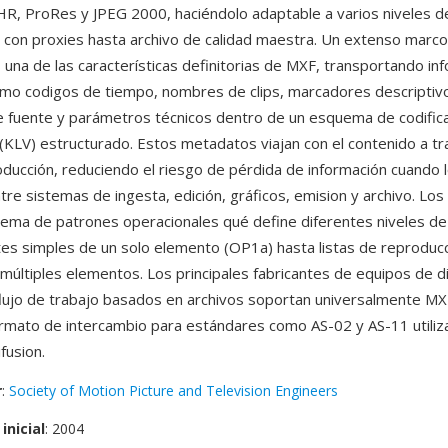
 ProRes y JPEG 2000, haciéndolo adaptable a varios niveles de
 con proxies hasta archivo de calidad maestra. Un extenso marc
una de las características definitorias de MXF, transportando in
mo codigos de tiempo, nombres de clips, marcadores descriptiv
e fuente y parámetros técnicos dentro de un esquema de codific
(KLV) estructurado. Estos metadatos viajan con el contenido a tr
ducción, reduciendo el riesgo de pérdida de información cuando l
re sistemas de ingesta, edición, gráficos, emision y archivo. Lo
istema de patrones operacionales qué define diferentes niveles de
s simples de un solo elemento (OP1a) hasta listas de reproduc
múltiples elementos. Los principales fabricantes de equipos de di
lujo de trabajo basados en archivos soportan universalmente MX
rmato de intercambio para estándares como AS-02 y AS-11 utiliz
ifusion.
r
:
Society of Motion Picture and Television Engineers
inicial
: 2004