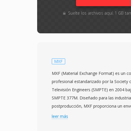
Suelte los archivos aquí. 1 GB 
MXF
MXF (Material Exchange Format) es un c
profesional estandarizado por la Society 
Televisión Engineers (SMPTE) en 2004 baj
SMPTE 377M. Diseñado para las industrias
postproducción, MXF proporciona un envo
a fabricantes para transportar vídeo, aud
leer más
descriptivos enriquecidos entre diferente
de producción. El formato soporta una a