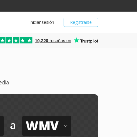
Iniciar sesión
Registrarse
10,220
reseñas en
edia
WMV
a