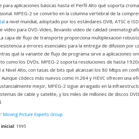
le para aplicaciones básicas hasta el Perfil Alto qué soporta croma
esional. MPEG-2 se convirtio en la columna vertebral de la compre
tal
a nivel mundial, adoptado por los estándares DVB, ATSC e ISDB
 vídeo para DVD-Vídeo, llevando vídeo de calidad cinematografi
a capa de flujo de transporte proporciona multiplexacion robust
esistencia a errores esenciales para la entrega de difusion por c
tras qué la variante de flujo de programa sirve a aplicaciones or
to como los DVDs. MPEG-2 soporta resoluciones de hasta 1920
al a Nivel Alto, con tasas de bits qué alcanzan los 80 Mbps en con
. Aunque códecs más nuevos como H.264 y HEVC ofrecen una efic
stancialmente mejor, MPEG-2 sigue arraigado en la infraestruct
sistemas de cable y satelite, y los miles de millones de discos DVD
.
r
:
Moving Picture Experts Group
inicial
: 1995