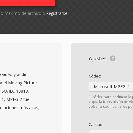
año máximo de archivo o
Registrarse
Ajustes
 vídeo y audio
Códec:
r el Moving Picture
Microsoft MPEG-4
ISO/IEC 13818.
El códec para codificar la 
-1, MPEG-2 fue
copia la transmisión de ví
volver a codificar, si es po
soluciones más altas,
evisión de difusion,
ué van desde la
Calidad:
ntenido de alta