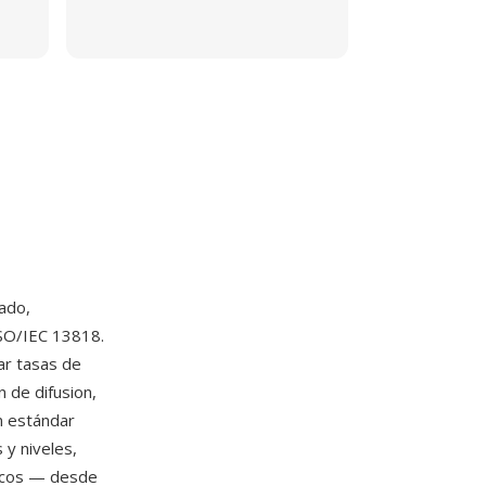
ado,
SO/IEC 13818.
r tasas de
n de difusion,
n estándar
 y niveles,
ficos — desde