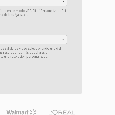
vídeo en un modo VBR. Elija "Personalizado" si
a de bits fija (CBR).
 de salida de vídeo seleccionando una del
las resoluciones más populares o
e una resolución personalizada.