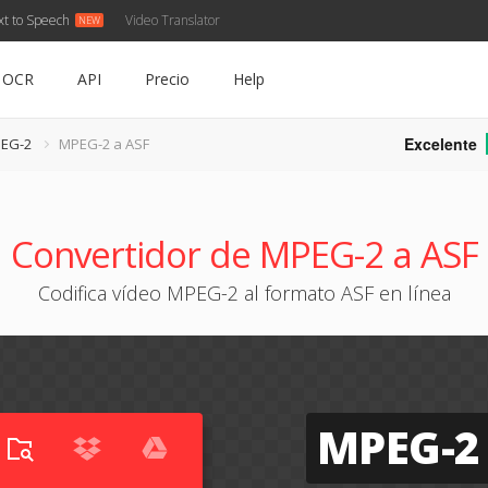
xt to Speech
Video Translator
OCR
API
Precio
Help
Excelente
PEG-2
MPEG-2 a ASF
Convertidor de MPEG-2 a ASF
Codifica vídeo MPEG-2 al formato ASF en línea
MPEG-2