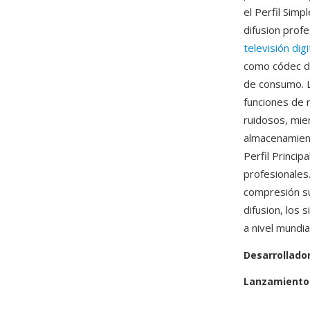
el Perfil Simp
difusion prof
televisión digi
como códec de
de consumo. L
funciones de r
ruidosos, mien
almacenamien
Perfil Princip
profesionales
compresión su
difusion, los 
a nivel mundial
Desarrollado
Lanzamiento 