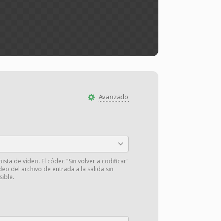
Avanzado
pista de vídeo. El códec "Sin volver a codificar"
deo del archivo de entrada a la salida sin
sible.