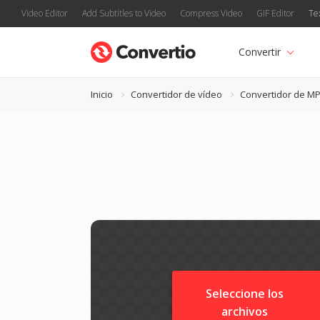
Video Editor
Add Subtitles to Video
Compress Video
GIF Editor
Te
Convertir
Inicio
Convertidor de vídeo
Convertidor de M
Seleccione los
archivos