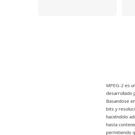
MPEG-2 es un
desarrollado 
Basandose en
bits y resoluc
haciéndolo ad
hasta contenid
permitiendo q