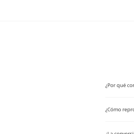
¿Por qué co
¿Cómo repro
¿La convers