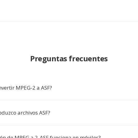
Preguntas frecuentes
nvertir MPEG-2 a ASF?
duzco archivos ASF?
ión de MPEG a 2-ASF funciona en móviles?