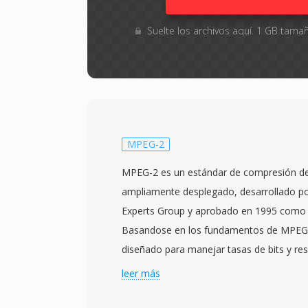
Suelte los archivos aquí. 1 GB tam
MPEG-2
MPEG-2 es un estándar de compresión de
ampliamente desplegado, desarrollado po
Experts Group y aprobado en 1995 como 
Basandose en los fundamentos de MPEG
diseñado para manejar tasas de bits y re
particularmente vídeo entrelazado para tel
leer más
haciéndolo adecuado para aplicaciones q
televisión de definición estándar hasta co