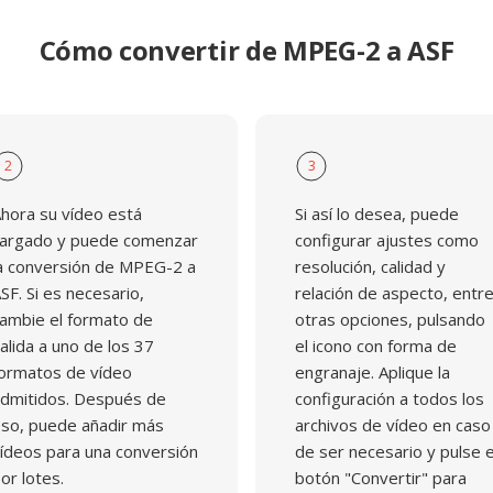
Cómo convertir de MPEG-2 a ASF
2
3
hora su vídeo está
Si así lo desea, puede
argado y puede comenzar
configurar ajustes como
a conversión de MPEG-2 a
resolución, calidad y
SF. Si es necesario,
relación de aspecto, entr
ambie el formato de
otras opciones, pulsando
alida a uno de los 37
el icono con forma de
ormatos de vídeo
engranaje. Aplique la
dmitidos. Después de
configuración a todos los
so, puede añadir más
archivos de vídeo en caso
ídeos para una conversión
de ser necesario y pulse e
or lotes.
botón "Convertir" para