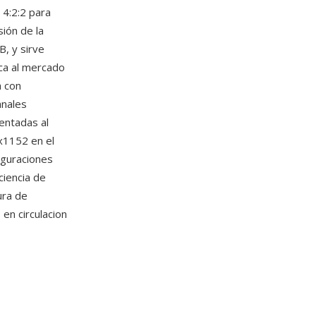
 4:2:2 para
sión de la
, y sirve
ca al mercado
a con
anales
ientadas al
x1152 en el
figuraciones
iencia de
ura de
 en circulacion