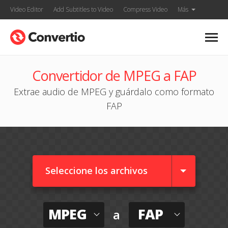
Video Editor
Add Subtitles to Video
Compress Video
Más
Convertidor de MPEG a FAP
Extrae audio de MPEG y guárdalo como formato
FAP
Seleccione los archivos
MPEG
FAP
a