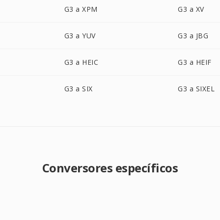
G3 a XPM
G3 a XV
G3 a YUV
G3 a JBG
G3 a HEIC
G3 a HEIF
G3 a SIX
G3 a SIXEL
Conversores específicos