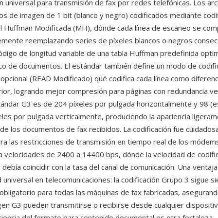
 universal para transmisión de fax por redes telefónicas. Los ar
os de imagen de 1 bit (blanco y negro) codificados mediante codi
l Huffman Modificada (MH), dónde cada línea de escaneo se co
emente reemplazando series de píxeles blancos o negros consec
ódigo de longitud variable de una tabla Huffman predefinida opti
ico de documentos. El estándar también define un modo de codifi
 opcional (READ Modificado) qué codifica cada línea como diferen
erior, logrando mejor compresión para páginas con redundancia ver
tándar G3 es de 204 píxeles por pulgada horizontalmente y 98 (e
xeles por pulgada verticalmente, produciendo la apariencia ligera
a de los documentos de fax recibidos. La codificación fue cuidado
ra las restricciones de transmisión en tiempo real de los módem
 velocidades de 2400 a 14400 bps, dónde la velocidad de codific
 debía coincidir con la tasa del canal de comunicación. Una ventaja
 universal en telecomunicaciones: la codificación Grupo 3 sigue s
 obligatorio para todas las máquinas de fax fabricadas, asegurand
en G3 pueden transmitirse o recibirse desde cualquier dispositiv
ciencia del formato para contenido documental es otra fortaleza 