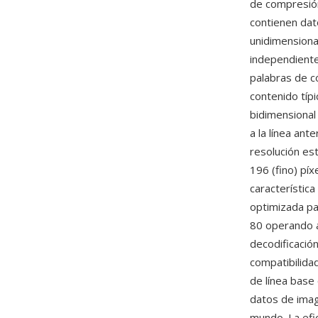
de compresión
contienen dat
unidimensiona
independient
palabras de c
contenido típ
bidimensional
a la línea ant
resolución es
196 (fino) pí
característic
optimizada pa
80 operando a
decodificación
compatibilidad
de línea base
datos de imag
mundo. La efi