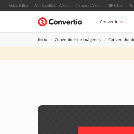
Video Editor
Add Subtitles to Video
Compress Video
GIF Editor
Te
Convertir
Inicio
Convertidor de imágenes
Convertidor d