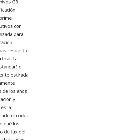
chivos G3
ficación
mprime
utivos con
mizada para
cación
cias respecto
tical. La
stándar) o
mente estirada
samente
s de los años
ación y
 es la
iendo el códec
o qué los
o de fax del
— las tablas