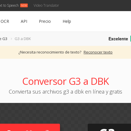
xt to Speech
Video Translator
OCR
API
Precio
Help
Excelente
e G3
G3 a DBK
¿Necesita reconocimiento de texto?
Reconocer texto
Conversor G3 a DBK
Convierta sus archivos g3 a dbk en línea y gratis