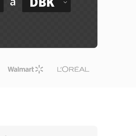
DBK
a