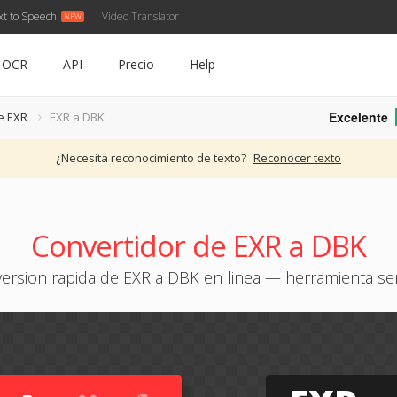
xt to Speech
Video Translator
OCR
API
Precio
Help
Excelente
e EXR
EXR a DBK
¿Necesita reconocimiento de texto?
Reconocer texto
Convertidor de EXR a DBK
ersion rapida de EXR a DBK en linea — herramienta sen