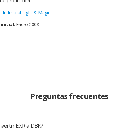
de producción.
r
:
Industrial Light & Magic
inicial
: Enero 2003
Preguntas frecuentes
nvertir EXR a DBK?