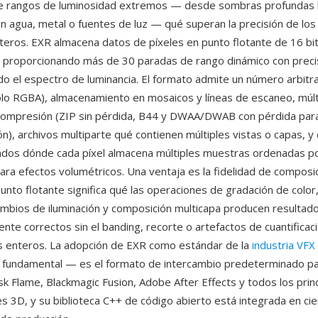
te rangos de luminosidad extremos — desde sombras profundas h
n agua, metal o fuentes de luz — qué superan la precisión de lo
nteros. EXR almacena datos de píxeles en punto flotante de 16 bits
l, proporcionando más de 30 paradas de rango dinámico con preci
odo el espectro de luminancia. El formato admite un número arbitr
olo RGBA), almacenamiento en mosaicos y líneas de escaneo, múlt
ompresión (ZIP sin pérdida, B44 y DWAA/DWAB con pérdida para
ón), archivos multiparte qué contienen múltiples vistas o capas, y
ndos dónde cada píxel almacena múltiples muestras ordenadas p
ara efectos volumétricos. Una ventaja es la fidelidad de composici
unto flotante significa qué las operaciones de gradación de color
ambios de iluminación y composición multicapa producen resultad
te correctos sin el banding, recorte o artefactos de cuantificac
s enteros. La adopción de EXR como estándar de la
industria VFX
a fundamental — es el formato de intercambio predeterminado p
k Flame, Blackmagic Fusion, Adobe After Effects y todos los prin
s 3D, y su biblioteca C++ de código abierto está integrada en ci