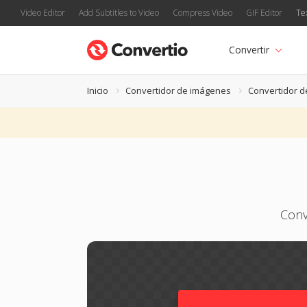
Video Editor
Add Subtitles to Video
Compress Video
GIF Editor
Te
Convertir
Inicio
Convertidor de imágenes
Convertidor d
Conv