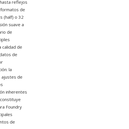
asta reflejos
s formatos de
 (half) o 32
sión suave a
ario de
iples
 calidad de
 datos de
or
ón: la
, ajustes de
os
ión inherentes
constituye
ara Foundry
cipales
entos de