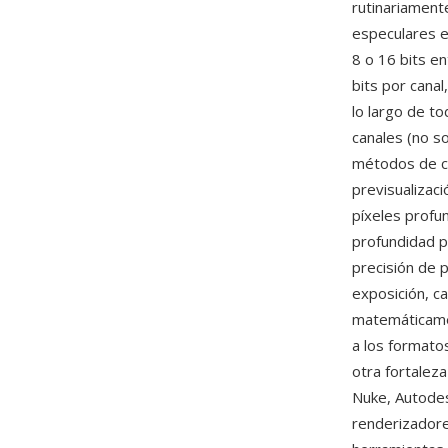
rutinariamen
especulares e
8 o 16 bits e
bits por cana
lo largo de t
canales (no s
métodos de c
previsualizaci
píxeles profu
profundidad p
precisión de p
exposición, c
matemáticamen
a los formato
otra fortalez
Nuke, Autodes
renderizadore