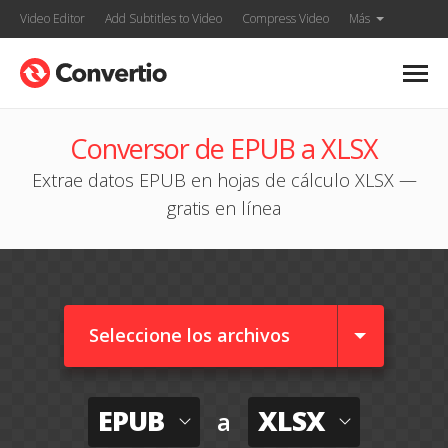
Video Editor
Add Subtitles to Video
Compress Video
Más
Conversor de EPUB a XLSX
Extrae datos EPUB en hojas de cálculo XLSX —
gratis en línea
Seleccione los archivos
EPUB
XLSX
a